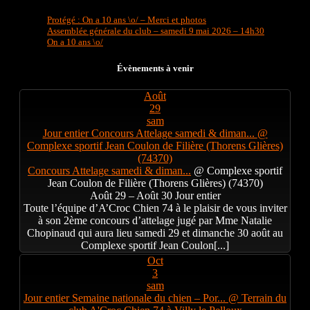
Protégé : On a 10 ans \o/ – Merci et photos
Assemblée générale du club – samedi 9 mai 2026 – 14h30
On a 10 ans \o/
Évènements à venir
Août
29
sam
Jour entier
Concours Attelage samedi & diman...
@
Complexe sportif Jean Coulon de Filière (Thorens Glières)
(74370)
Concours Attelage samedi & diman...
@ Complexe sportif
Jean Coulon de Filière (Thorens Glières) (74370)
Août 29 – Août 30
Jour entier
Toute l’équipe d’A’Croc Chien 74 à le plaisir de vous inviter
à son 2ème concours d’attelage jugé par Mme Natalie
Chopinaud qui aura lieu samedi 29 et dimanche 30 août au
Complexe sportif Jean Coulon[...]
Oct
3
sam
Jour entier
Semaine nationale du chien – Por...
@ Terrain du