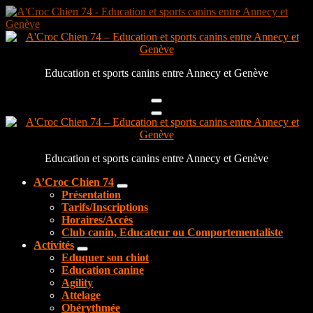
Aller
au
contenu
Education et sports canins entre Annecy et Genève
Education et sports canins entre Annecy et Genève
A’Croc Chien 74
Présentation
Tarifs/Inscriptions
Horaires/Accès
Club canin, Educateur ou Comportementaliste
Activités
Eduquer son chiot
Education canine
Agility
Attelage
Obérythmée