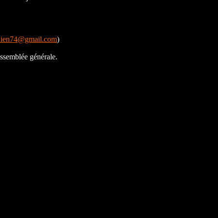
hien74@gmail.com
)
assemblée générale.