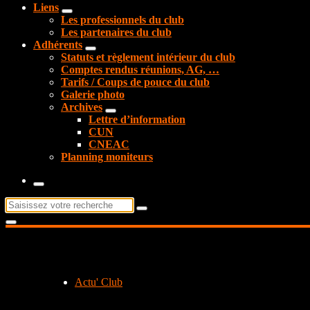
Liens
Les professionnels du club
Les partenaires du club
Adhérents
Statuts et règlement intérieur du club
Comptes rendus réunions, AG, …
Tarifs / Coups de pouce du club
Galerie photo
Archives
Lettre d’information
CUN
CNEAC
Planning moniteurs
Recherche
pour :
Actu' Club