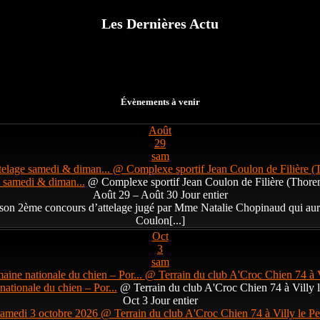
Les Dernières Actu
Évènements à venir
Août
29
sam
elage samedi & diman...
@ Complexe sportif Jean Coulon de Filière (
 samedi & diman...
@ Complexe sportif Jean Coulon de Filière (Thoren
Août 29 – Août 30
Jour entier
 à son 2ème concours d’attelage jugé par Mme Natalie Chopinaud qui au
Coulon[...]
Oct
3
sam
aine nationale du chien – Por...
@ Terrain du club A'Croc Chien 74 à V
ationale du chien – Por...
@ Terrain du club A'Croc Chien 74 à Villy l
Oct 3
Jour entier