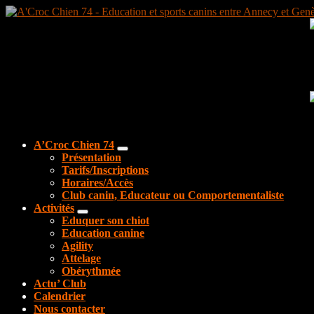
Aller
au
contenu
A’Croc Chien 74
Présentation
Tarifs/Inscriptions
Horaires/Accès
Club canin, Educateur ou Comportementaliste
Activités
Eduquer son chiot
Education canine
Agility
Attelage
Obérythmée
Actu’ Club
Calendrier
Nous contacter