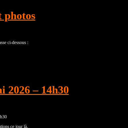
t photos
asse ci-dessous :
i 2026 – 14h30
4h30
ions ce jour là.