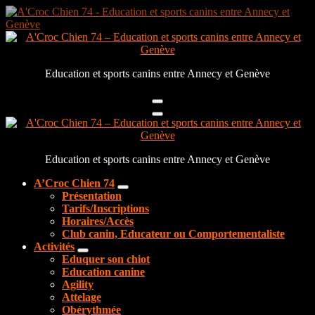
Aller
au
contenu
Education et sports canins entre Annecy et Genève
Education et sports canins entre Annecy et Genève
A’Croc Chien 74
Présentation
Tarifs/Inscriptions
Horaires/Accès
Club canin, Educateur ou Comportementaliste
Activités
Eduquer son chiot
Education canine
Agility
Attelage
Obérythmée