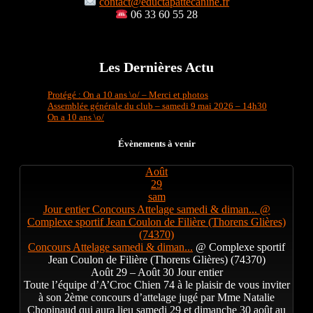
contact@eductapattecanine.fr
06 33 60 55 28
Les Dernières Actu
Protégé : On a 10 ans \o/ – Merci et photos
Assemblée générale du club – samedi 9 mai 2026 – 14h30
On a 10 ans \o/
Évènements à venir
Août
29
sam
Jour entier
Concours Attelage samedi & diman...
@
Complexe sportif Jean Coulon de Filière (Thorens Glières)
(74370)
Concours Attelage samedi & diman...
@ Complexe sportif
Jean Coulon de Filière (Thorens Glières) (74370)
Août 29 – Août 30
Jour entier
Toute l’équipe d’A’Croc Chien 74 à le plaisir de vous inviter
à son 2ème concours d’attelage jugé par Mme Natalie
Chopinaud qui aura lieu samedi 29 et dimanche 30 août au