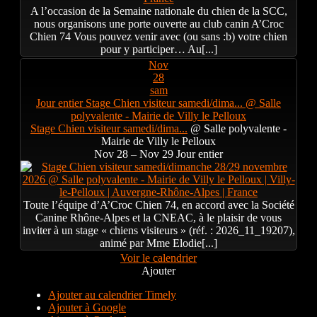
A l’occasion de la Semaine nationale du chien de la SCC,
nous organisons une porte ouverte au club canin A’Croc
Chien 74 Vous pouvez venir avec (ou sans :b) votre chien
pour y participer… Au[...]
Nov
28
sam
Jour entier
Stage Chien visiteur samedi/dima...
@ Salle
polyvalente - Mairie de Villy le Pelloux
Stage Chien visiteur samedi/dima...
@ Salle polyvalente -
Mairie de Villy le Pelloux
Nov 28 – Nov 29
Jour entier
Toute l’équipe d’A’Croc Chien 74, en accord avec la Société
Canine Rhône-Alpes et la CNEAC, à le plaisir de vous
inviter à un stage « chiens visiteurs » (réf. : 2026_11_19207),
animé par Mme Elodie[...]
Voir le calendrier
Ajouter
Ajouter au calendrier Timely
Ajouter à Google