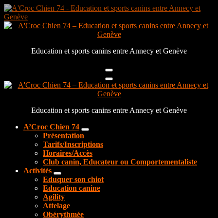
Aller
au
contenu
Education et sports canins entre Annecy et Genève
Education et sports canins entre Annecy et Genève
A’Croc Chien 74
Présentation
Tarifs/Inscriptions
Horaires/Accès
Club canin, Educateur ou Comportementaliste
Activités
Eduquer son chiot
Education canine
Agility
Attelage
Obérythmée