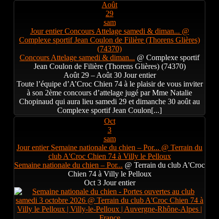
Août
29
sam
Jour entier
Concours Attelage samedi & diman...
@
Complexe sportif Jean Coulon de Filière (Thorens Glières)
(74370)
Concours Attelage samedi & diman...
@ Complexe sportif
Jean Coulon de Filière (Thorens Glières) (74370)
Août 29 – Août 30
Jour entier
Toute l’équipe d’A’Croc Chien 74 à le plaisir de vous inviter
à son 2ème concours d’attelage jugé par Mme Natalie
Chopinaud qui aura lieu samedi 29 et dimanche 30 août au
Complexe sportif Jean Coulon[...]
Oct
3
sam
Jour entier
Semaine nationale du chien – Por...
@ Terrain du
club A'Croc Chien 74 à Villy le Pelloux
Semaine nationale du chien – Por...
@ Terrain du club A'Croc
Chien 74 à Villy le Pelloux
Oct 3
Jour entier